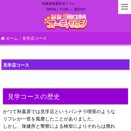
秋葉原派遣型JKリフレ
t
OPEN /
11:30 ～ 翌5:00
o
g
g
l
e
ホーム
見学店コース
n
a
v
i
見学店コース
g
a
t
i
o
見学コースの歴史
n
かつて秋葉原では見学店というパンチラ喫茶のような
リフレが一世を風靡したことがありました。
しかし、保健所と警察による検挙によりそれらは廃れ